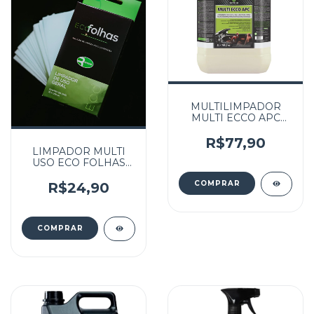
MULTILIMPADOR
MULTI ECCO APC
PROTELIM 5L
R$77,90
LIMPADOR MULTI
USO ECO FOLHAS
RENOVE CX C/ 20
UNIDADES
R$24,90