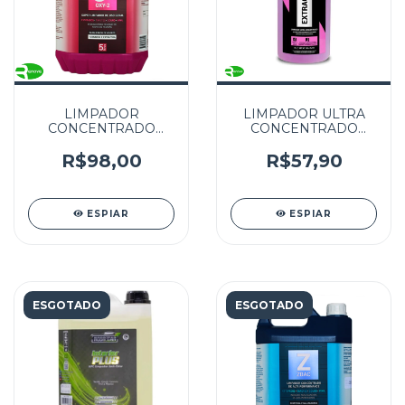
LIMPADOR
LIMPADOR ULTRA
CONCENTRADO
CONCENTRADO
OXY2 COM
EXTRACTUS VONIXX
PERÓXIDO DE
3L
R$98,00
R$57,90
HIDROGÊNIO
EASYTECH 5L
ESPIAR
ESPIAR
ESGOTADO
ESGOTADO