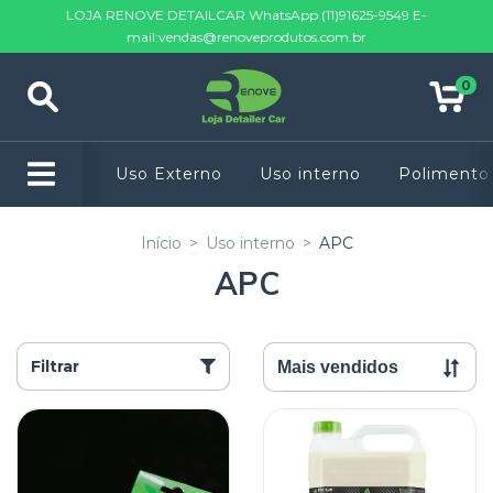
LOJA RENOVE DETAILCAR WhatsApp (11)91625-9549 E-
mail:
vendas@renoveprodutos.com.br
0
Uso Externo
Uso interno
Polimento
Início
>
Uso interno
>
APC
APC
Filtrar